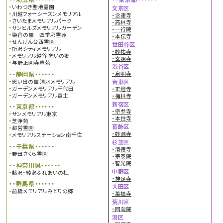
・いわつき聖地霊園
文京区
・川越フォーシーズンメモリアル
・念速寺
・さいたまメモリアルパーク
・高林寺
・サンヒルズメモリアルガーデン
・一行院
・染谷の里 四季彩霊苑
・本伝寺
・せんげん台西霊園
世田谷区
・所沢シティメモリアル
・妙祐寺
・メモリアル越谷 憩いの郷
・玄照寺
・与野正圓寺墓苑
渋谷区
・・静岡県・・・・・・
・泉明寺
・思い出の里 清水メモリアル
台東区
・ガーデンメモリアル千代田
・正燈寺
・ガーデンメモリアル富士
・梅林寺
新宿区
・・東京都・・・・・・
・宗参寺
・サンメモリアル東京
・本性寺
・芝浄苑
葛飾区
・都営霊園
・妙源寺
・メモリアルステーション南千住
杉並区
・・千葉県・・・・・・
・清徳寺
・野田さくら霊園
・宗泰院
・智光院
・・神奈川県・・・・・・
中野区
・藤沢・綾瀬ふれあいの杜
・神足寺
・・群馬県・・・・・・
大田区
・前橋メモリアルみどりの郷
・萬福寺
荒川区
・回向院
港区