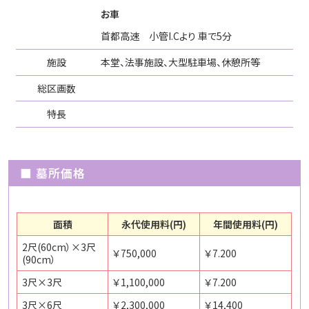
お車
首都高速 小管I.Cより 車で5分
施設
本堂、法事施設、大型駐車場、休憩所等
総区画数
特長
■ 墓所価格
面積
永代使用料(円)
年間使用料(円)
2尺(60cm）×3尺
￥750,000
￥7.200
(90cm）
3尺×3尺
￥1,100,000
￥7.200
3尺×6尺
￥2,300,000
￥14,400