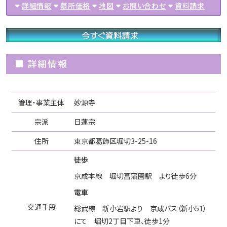
詳細情報
墓所価格
地図
お問い合わせ
資料請求
■ 詳細情報
管理・事業主体
妙源寺
宗派
日蓮宗
住所
東京都葛飾区堀切3-25-16
徒歩
京成本線 堀切菖蒲園駅 より徒歩6分
電車
交通手段
総武線 新小岩駅より 京成バス（新小51）
にて 堀切2丁目下車、徒歩1分