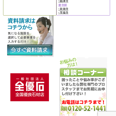
・圓澤寺
足立区
・東陽寺
・常福寺