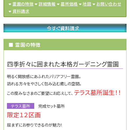
霊園の特徴
詳細情報
墓所価格
地図
お問い合わせ
資料請求
■ 霊園の特徴
四季折々に囲まれた本格ガーデニング霊園
明るく開放感にあふれたバリアフリー霊園。
訪れる方々をやさしく包み込む癒しの空間。
テラス墓所誕生！！
この度みなさまのご要望にお応えして、
テラス墓所
完成セット墓所
限定１２区画
屈まずにお参りできるのが魅力！