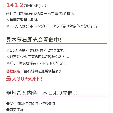
１４１.２
万円(税込)より
永代使用料/墓石代/カロート/工事代/消費税
※年間管理料は別途
※１０万円割引券・ワングレードアップ券は対象外となります。
見本墓石即売会開催中！
※１０万円割引券は対象外となります。
※限定につき、完売の際はご容赦ください。
※詳しくは現地係員におたずねください。
基数限定
墓石総額を通常価格より
最大３０％OFF！
現地ご案内会 本日より開催！！
●受付時間/午前９時～午後５時
●雨天実施