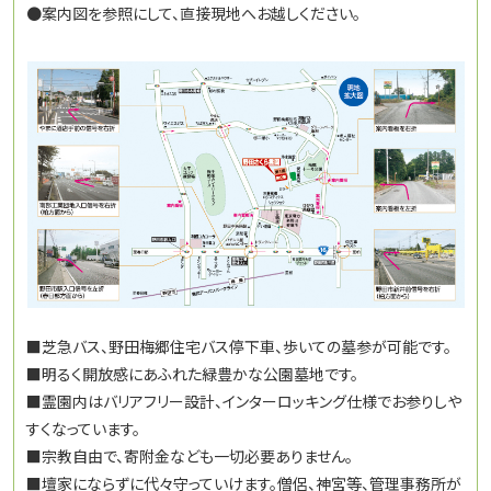
●案内図を参照にして、直接現地へお越しください。
■芝急バス、野田梅郷住宅バス停下車、歩いての墓参が可能です。
■明るく開放感にあふれた緑豊かな公園墓地です。
■霊園内はバリアフリー設計、インターロッキング仕様でお参りしや
すくなっています。
■宗教自由で、寄附金なども一切必要ありません。
■壇家にならずに代々守っていけます。僧侶、神宮等、管理事務所が