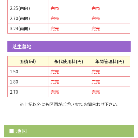
2.25(南向)
完売
完売
2.70(南向)
完売
完売
3.24(南向)
完売
完売
芝生墓地
面積（㎡）
永代使用料(円)
年間管理料(円)
1.50
完売
完売
1.80
完売
完売
2.70
完売
完売
※上記以外にも区画がございます。お問合わせ下さい。
■ 地図