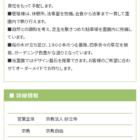
責任をもって手配します。
■管理棟は、休憩所、法事室を完備。会食から法事まで一貫して霊
園内で執り行えます。
■自然との調和を考え、芝生を敷きつめた駐車場を霊園内に完備し
ています。
■桜の木が立ち並び、１９００本のつる薔薇、四季折々の草花を植
栽、ガーデニング色豊かな造りとなっています。
■当霊園ではデザイン墓石を提案できます。お客様のご希望に合わ
せてオーダーメイドでお作りします。
■ 詳細情報
営業主体
宗教法人 妙立寺
宗教
宗教自由