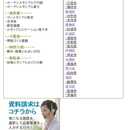
・ガーデンメモリアル千代田
・正燈寺
・ガーデンメモリアル富士
・梅林寺
新宿区
・・東京都・・・・・・
・宗参寺
・サンメモリアル東京
・本性寺
・芝浄苑
葛飾区
・都営霊園
・妙源寺
・メモリアルステーション南千住
杉並区
・・千葉県・・・・・・
・清徳寺
・野田さくら霊園
・宗泰院
・智光院
・・神奈川県・・・・・・
中野区
・藤沢・綾瀬ふれあいの杜
・神足寺
・・群馬県・・・・・・
大田区
・前橋メモリアルみどりの郷
・萬福寺
荒川区
・回向院
港区
・圓澤寺
足立区
・東陽寺
・常福寺