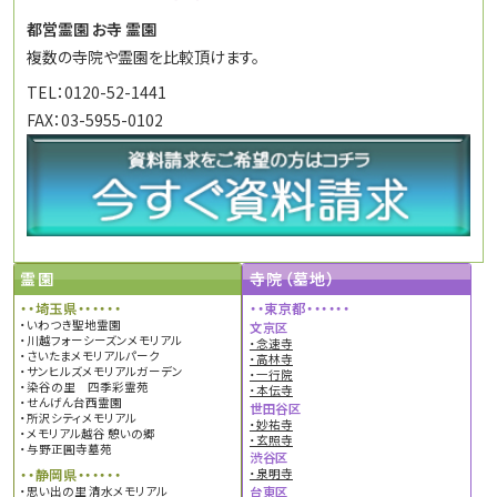
都営霊園 お寺 霊園
複数の寺院や霊園を比較頂けます。
TEL：0120-52-1441
FAX：03-5955-0102
霊園
寺院（墓地）
・・埼玉県・・・・・・
・・東京都・・・・・・
・いわつき聖地霊園
文京区
・川越フォーシーズンメモリアル
・念速寺
・さいたまメモリアルパーク
・高林寺
・サンヒルズメモリアルガーデン
・一行院
・染谷の里 四季彩霊苑
・本伝寺
・せんげん台西霊園
世田谷区
・所沢シティメモリアル
・妙祐寺
・メモリアル越谷 憩いの郷
・玄照寺
・与野正圓寺墓苑
渋谷区
・・静岡県・・・・・・
・泉明寺
・思い出の里 清水メモリアル
台東区