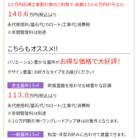
１０万円石碑工事割引券のご利用で、総額１５０.６万円が今なら…
１４０.６
万円(税込)より
永代使用料/墓石代/カロート/工事代/消費税
※年間管理料は別途
こちらもオススメ!!
お得な価格で大好評！
バリエーション豊かな墓所が
デザイン豊富！お好きなタイプをお選びください！
芝生墓所1.5㎡
欧風霊園を思わせる緑豊かな区画
１１３.８
万円(税込)より
永代使用料/墓石代/カロート/工事代/消費税
※年間管理料は別途
※１０万円割引券・ワングレードアップ券は対象外となります。
一般墓所1.5㎡
和型・洋型お好みに合わせて建墓できます。