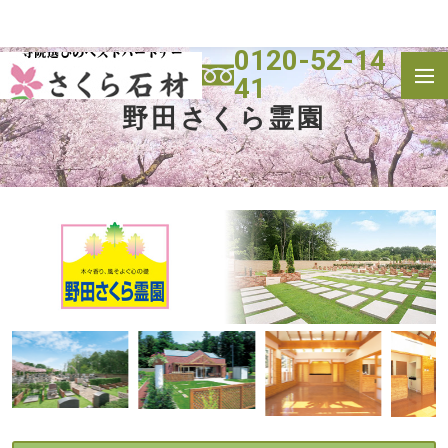
0120-52-14
41
トップ
霊園一覧
野田さくら霊園
寺院(墓地)
施工実績
よくある質問
会社概要
お問い合わせ