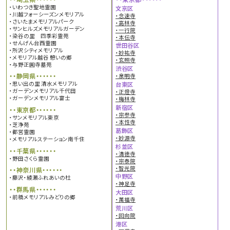
・いわつき聖地霊園
文京区
・川越フォーシーズンメモリアル
・念速寺
・さいたまメモリアルパーク
・高林寺
・サンヒルズメモリアルガーデン
・一行院
・染谷の里 四季彩霊苑
・本伝寺
・せんげん台西霊園
世田谷区
・所沢シティメモリアル
・妙祐寺
・メモリアル越谷 憩いの郷
・玄照寺
・与野正圓寺墓苑
渋谷区
・・静岡県・・・・・・
・泉明寺
・思い出の里 清水メモリアル
台東区
・ガーデンメモリアル千代田
・正燈寺
・ガーデンメモリアル富士
・梅林寺
新宿区
・・東京都・・・・・・
・宗参寺
・サンメモリアル東京
・本性寺
・芝浄苑
葛飾区
・都営霊園
・妙源寺
・メモリアルステーション南千住
杉並区
・・千葉県・・・・・・
・清徳寺
・野田さくら霊園
・宗泰院
・智光院
・・神奈川県・・・・・・
中野区
・藤沢・綾瀬ふれあいの杜
・神足寺
・・群馬県・・・・・・
大田区
・前橋メモリアルみどりの郷
・萬福寺
荒川区
・回向院
港区