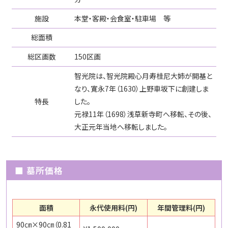
施設
本堂・客殿・会食室・駐車場 等
総面積
総区画数
150区画
智光院は、智光院殿心月寿桂尼大姉が開基と
なり、寛永7年（1630）上野車坂下に創建しま
特長
した。
元禄11年（1698）浅草新寺町へ移転、その後、
大正元年当地へ移転しました。
■ 墓所価格
面積
永代使用料(円)
年間管理料(円)
90㎝×90㎝（0.81