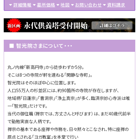
詳細情報
墓所価格
地図
お問い合わせ
資料請求
■
智光院さまについて・・・
丸ノ内線「新高円寺」から徒歩わずか5分。
そこは8つの寺院が軒を連ねる「閑静な寺町」。
智光院はそのほぼ中心に位置します。
人口55万人の杉並区には、約90箇所の寺院が存在しますが、
地域柄「日蓮宗」「曹洞宗」「浄土真宗」が多く、臨済宗妙心寺派は唯
一「智光院」だけです。
当代の御住職（禅宗では、方丈さんと呼びます）は、まだ40歳代前半
で勤勉実直な人柄です。
禅宗の基本である座禅や作務を、日々黙々とこなされ、特に座禅の
原点とされる「ヨガ教室」を本堂で行い