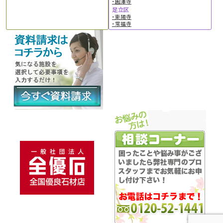
・圓澤寺
足立区
・東陽寺
・常福寺