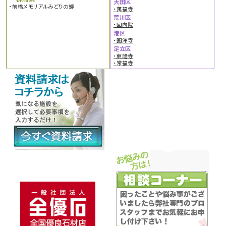
大田区
・前橋メモリアルみどりの郷
・萬福寺
荒川区
・回向院
港区
・圓澤寺
足立区
・東陽寺
・常福寺