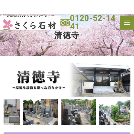
0120-52-14
41
トップ
霊園一覧
清徳寺
寺院(墓地)
施工実績
よくある質問
会社概要
お問い合わせ