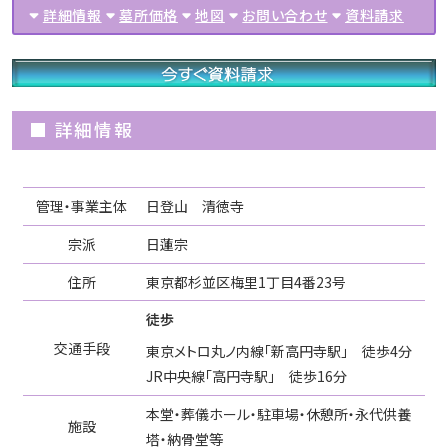
詳細情報
墓所価格
地図
お問い合わせ
資料請求
■ 詳細情報
管理・事業主体
日登山 清徳寺
宗派
日蓮宗
住所
東京都杉並区梅里1丁目4番23号
徒歩
交通手段
東京メトロ丸ノ内線｢新高円寺駅｣ 徒歩4分
JR中央線｢高円寺駅｣ 徒歩16分
本堂・葬儀ホール・駐車場・休憩所・永代供養
施設
塔・納骨堂等