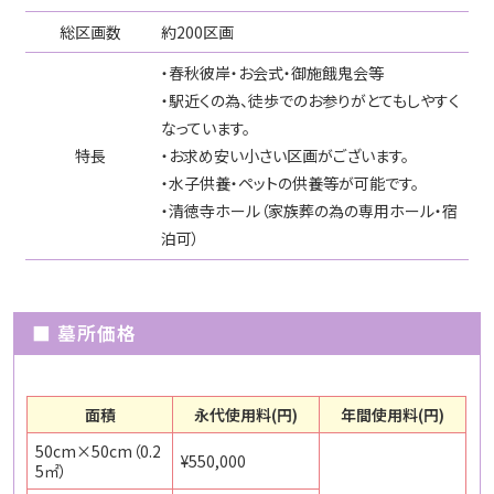
総区画数
約200区画
・春秋彼岸・お会式・御施餓鬼会等
・駅近くの為、徒歩でのお参りがとてもしやすく
なっています。
特長
・お求め安い小さい区画がございます。
・水子供養・ペットの供養等が可能です。
・清徳寺ホール（家族葬の為の専用ホール・宿
泊可）
■ 墓所価格
面積
永代使用料(円)
年間使用料(円)
50cm×50cm（0.2
¥550,000
5㎡）