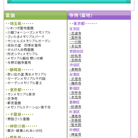
霊園
寺院（墓地）
・・埼玉県・・・・・・
・・東京都・・・・・・
・いわつき聖地霊園
文京区
・川越フォーシーズンメモリアル
・念速寺
・さいたまメモリアルパーク
・高林寺
・サンヒルズメモリアルガーデン
・一行院
・染谷の里 四季彩霊苑
・本伝寺
・せんげん台西霊園
世田谷区
・所沢シティメモリアル
・妙祐寺
・メモリアル越谷 憩いの郷
・玄照寺
・与野正圓寺墓苑
渋谷区
・・静岡県・・・・・・
・泉明寺
・思い出の里 清水メモリアル
台東区
・ガーデンメモリアル千代田
・正燈寺
・ガーデンメモリアル富士
・梅林寺
新宿区
・・東京都・・・・・・
・宗参寺
・サンメモリアル東京
・本性寺
・芝浄苑
葛飾区
・都営霊園
・妙源寺
・メモリアルステーション南千住
杉並区
・・千葉県・・・・・・
・清徳寺
・野田さくら霊園
・宗泰院
・智光院
・・神奈川県・・・・・・
中野区
・藤沢・綾瀬ふれあいの杜
・神足寺
・・群馬県・・・・・・